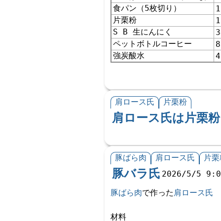
食パン（5枚切り）
1
片栗粉
1
S B 生にんにく
3
ペットボトルコーヒー
8
強炭酸水
4
肩ロース氏
片栗粉
肩ロース氏は片栗粉
豚ばら肉
肩ロース氏
片栗
豚バラ氏
2026/5/5 9:
豚ばら肉
で作った
肩ロース氏
材料