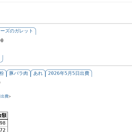
チーズのガレット
00
氏
粉
豚バラ肉
あれ
2026年5月5日出費
0
日出費
金額
98
72