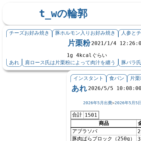
t_wの輪郭
チーズお好み焼き
豚ホルモン入りお好み焼き
人参と
片栗粉
2021/1/4 12:26:
1g 4kcalぐらい
あれ
肩ロース氏は片栗粉によって肉汁を纏う
豚バラ
インスタント
食パン
片栗
あれ
2026/5/5 10:08:0
2026年5月出費
2026年5月5
合計
1501
商品
アブラソバ
2
豚肉ばらブロック（250g）
3