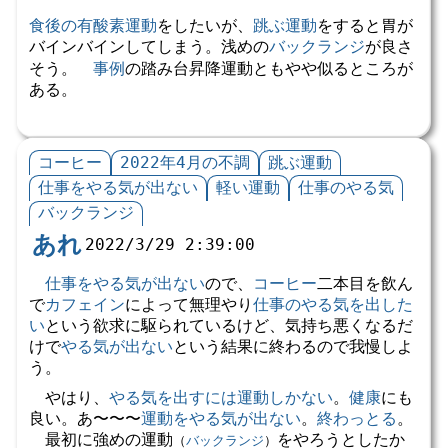
食後の有酸素運動
をしたいが、
跳ぶ運動
をすると胃が
バインバインしてしまう。浅めの
バックランジ
が良さ
そう。
事例
の踏み台昇降運動ともやや似るところが
ある。
コーヒー
2022年4月の不調
跳ぶ運動
仕事をやる気が出ない
軽い運動
仕事のやる気
バックランジ
あれ
2022/3/29 2:39:00
仕事をやる気が出ない
ので、
コーヒー
二本目を飲ん
で
カフェイン
によって無理やり
仕事のやる気を出した
い
という欲求に駆られているけど、気持ち悪くなるだ
けで
やる気が出ない
という結果に終わるので我慢しよ
う。
やはり、
やる気を出すには運動しかない
。
健康
にも
良い。あ〜〜〜
運動をやる気が出ない
。
終わっとる
。
最初に強めの運動
をやろうとしたか
（
バックランジ
）