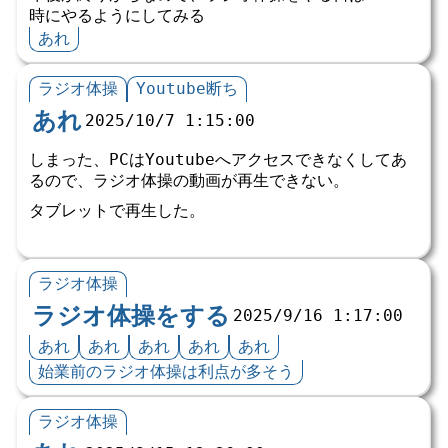
時にやるようにしてみる
あれ
ラジオ体操
Youtube断ち
あれ
2025/10/7 1:15:00
しまった、PCはYoutubeへアクセスできなくしてあ
るので、ラジオ体操の動画が再生できない。
タブレットで再生した。
ラジオ体操
ラジオ体操をする
2025/9/16 1:17:00
あれ
あれ
あれ
あれ
あれ
始業前のラジオ体操は利点が多そう
ラジオ体操