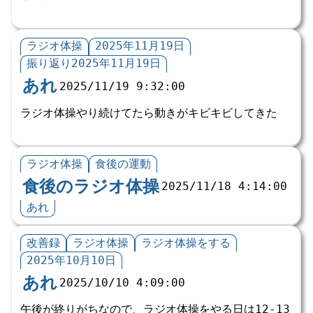
ラジオ体操
2025年11月19日
振り返り2025年11月19日
あれ
2025/11/19 9:32:00
ラジオ体操やり続けてたら動きがキビキビしてきた
ラジオ体操
食後の運動
食後のラジオ体操
2025/11/18 4:14:00
あれ
改善録
ラジオ体操
ラジオ体操をする
2025年10月10日
あれ
2025/10/10 4:09:00
午後が終りがちなので、ラジオ体操をやる日は12-13