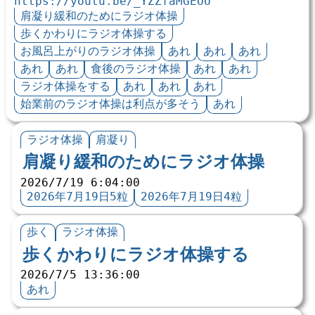
https://youtu.be/_YZZfaMGEOU
肩凝り緩和のためにラジオ体操
歩くかわりにラジオ体操する
お風呂上がりのラジオ体操
あれ
あれ
あれ
あれ
あれ
食後のラジオ体操
あれ
あれ
ラジオ体操をする
あれ
あれ
あれ
始業前のラジオ体操は利点が多そう
あれ
ラジオ体操
肩凝り
肩凝り緩和のためにラジオ体操
2026/7/19 6:04:00
2026年7月19日5粒
2026年7月19日4粒
歩く
ラジオ体操
歩くかわりにラジオ体操する
2026/7/5 13:36:00
あれ