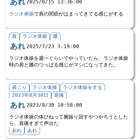
あれ
2025/8/15 13:36:00
ラジオ体操
で肩の関節がはまってきてる感じがする
肩
ラジオ体操
腰
あれ
2025/7/23 3:19:00
ラジオ体操を週一ぐらいでやっていたら、ラジオ体操
時の肩と腰のつっぱる感じがマシになってきた。
肩こり
ラジオ体操
ラジオ体操をする
2023年8月30日
肩痛
あれ
2023/8/30 10:58:00
ラジオ体操の体ひねって腕振り回すやつやろうとした
ら、肩痛すぎて声出た
あれ
あれ