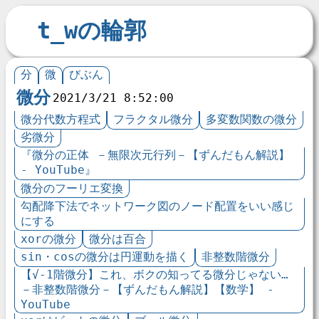
t_wの輪郭
分
微
びぶん
微分
2021/3/21 8:52:00
微分代数方程式
フラクタル微分
多変数関数の微分
劣微分
『微分の正体 －無限次元行列－【ずんだもん解説】
- YouTube』
微分のフーリエ変換
勾配降下法でネットワーク図のノード配置をいい感じ
にする
xorの微分
微分は百合
sin・cosの微分は円運動を描く
非整数階微分
【√-1階微分】これ、ボクの知ってる微分じゃない…
－非整数階微分－【ずんだもん解説】【数学】 -
YouTube