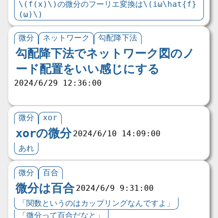
\(f(x)\)の微分のフーリエ変換は\(iω\hat{f}
(ω)\)
微分
ネットワーク
勾配降下法
勾配降下法でネットワーク図のノ
ード配置をいい感じにする
2024/6/29 12:36:00
微分
xor
xorの微分
2024/6/10 14:09:00
あれ
微分
百合
微分は百合
2024/6/9 9:31:00
「関数というのはカップリングなんですよ」
「微分って百合だなと」