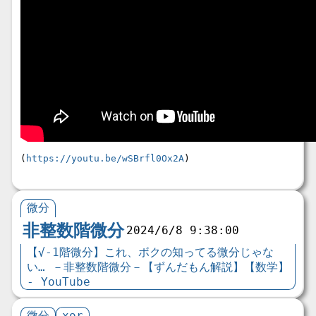
(
https://youtu.be/wSBrfl0Ox2A
)
微分
非整数階微分
2024/6/8 9:38:00
【√-1階微分】これ、ボクの知ってる微分じゃな
い… －非整数階微分－【ずんだもん解説】【数学】
- YouTube
微分
xor