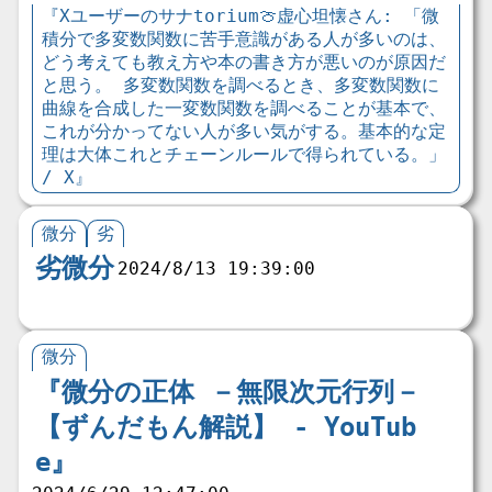
『Xユーザーのサナtorium🍈虚心坦懐さん: 「微
積分で多変数関数に苦手意識がある人が多いのは、
どう考えても教え方や本の書き方が悪いのが原因だ
と思う。 多変数関数を調べるとき、多変数関数に
曲線を合成した一変数関数を調べることが基本で、
これが分かってない人が多い気がする。基本的な定
理は大体これとチェーンルールで得られている。」
/ X』
微分
劣
劣微分
2024/8/13 19:39:00
微分
『微分の正体 －無限次元行列－
【ずんだもん解説】 - YouTub
e』