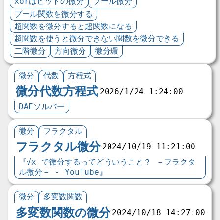
xorはビットの微分
ブール微分
プール関数を微分する
超関数を微分すると超関数になる
超関数を使うと微分できない関数を微分できる
二階微分
方向微分
微分環
微分
代数
方程式
微分代数方程式
2026/1/24 1:24:00
DAEソルバー
微分
フラクタル
フラクタル微分
2024/10/19 11:21:00
『√x で微分するってどういうこと？ －フラクタ
ル微分－ - YouTube』
微分
多変数関数
多変数関数の微分
2024/10/18 14:27:00