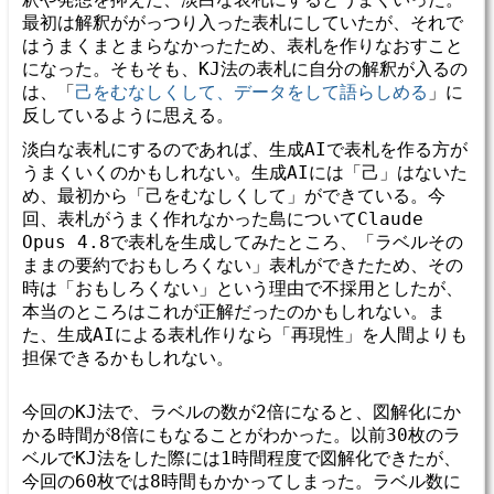
最初は解釈ががっつり入った表札にしていたが、それで
はうまくまとまらなかったため、表札を作りなおすこと
になった。そもそも、KJ法の表札に自分の解釈が入るの
は、「
己をむなしくして、データをして語らしめる
」に
反しているように思える。
淡白な表札にするのであれば、生成AIで表札を作る方が
うまくいくのかもしれない。生成AIには「己」はないた
め、最初から「己をむなしくして」ができている。今
回、表札がうまく作れなかった島についてClaude
Opus 4.8で表札を生成してみたところ、「ラベルその
ままの要約でおもしろくない」表札ができたため、その
時は「おもしろくない」という理由で不採用としたが、
本当のところはこれが正解だったのかもしれない。ま
た、生成AIによる表札作りなら「再現性」を人間よりも
担保できるかもしれない。
今回のKJ法で、ラベルの数が2倍になると、図解化にか
かる時間が8倍にもなることがわかった。以前30枚のラ
ベルでKJ法をした際には1時間程度で図解化できたが、
今回の60枚では8時間もかかってしまった。ラベル数に