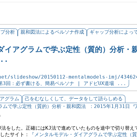
ップ分析
親和図法によるペルソナ作成
ギャップ分析によっ
イアグラムで学ぶ定性（質的）分析・親和
..
net/slideshow/20150112-mentalmodels-imj/43462
回：必ず書ける、簡易ペルソナ | アドビUX道場 ...
アグラム
己をむなしくして、データをして語らしめる
ムで学ぶ定性（質的）分析・親和図法 ：2015年1月31日 ワ
0
J法をした。正確にはKJ法で進めていたものを途中で切り替え
したサイト：
『メンタルモデル・ダイアグラムで学ぶ定性（質的