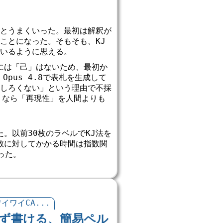
とうまくいった。最初は解釈が
ことになった。そもそも、KJ
いるように思える。
には「己」はないため、最初か
pus 4.8で表札を生成して
しろくない」という理由で不採
りなら「再現性」を人間よりも
。以前30枚のラベルでKJ法を
数に対してかかる時間は指数関
った。
イワイCA...
必ず書ける、簡易ペル