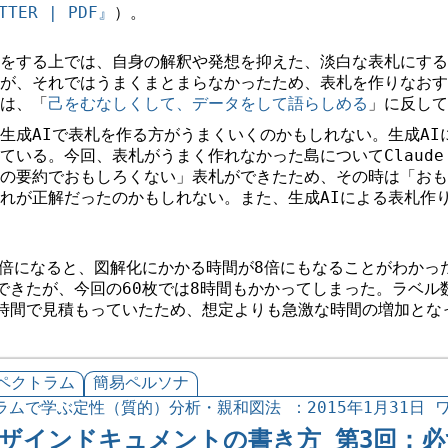
TER | PDF』
）。
をする上では、自身の解釈や発想を抑えた、淡白な表札にする
が、それではうまくまとまらなかったため、表札を作りなおす
は、「
己をむなしくして、データをして語らしめる
」に反して
生成AIで表札を作る方がうまくいくのかもしれない。生成AI
いる。今回、表札がうまく作れなかった島についてClaude O
の要約でおもしろくない」表札ができたため、その時は「おも
れが正解だったのかもしれない。また、生成AIによる表札作
2倍になると、図解化にかかる時間が8倍にもなることがわかった
できたが、今回の60枚では8時間もかかってしまった。ラベル
時間で見積もっていたため、想定よりも急激な時間の増加とな
ペクトラム
簡易ペルソナ
ムで学ぶ定性（質的）分析・親和図法 ：2015年1月31日 ワ
ザインドキュメントの書き方 第3回：