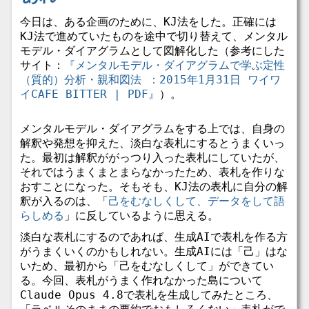
今日は、ある企画のために、KJ法をした。正確には
KJ法で進めていたものを途中で切り替えて、メンタル
モデル・ダイアグラムとして図解化した（参考にした
サイト：
『メンタルモデル・ダイアグラムで学ぶ定性
（質的）分析・親和図法 ：2015年1月31日 ワイワ
イCAFE BITTER | PDF』
）。
メンタルモデル・ダイアグラムをする上では、自身の
解釈や発想を抑えた、淡白な表札にするとうまくいっ
た。最初は解釈ががっつり入った表札にしていたが、
それではうまくまとまらなかったため、表札を作りな
おすことになった。そもそも、KJ法の表札に自分の解
釈が入るのは、「
己をむなしくして、データをして語
らしめる
」に反しているように思える。
淡白な表札にするのであれば、生成AIで表札を作る方
がうまくいくのかもしれない。生成AIには「己」はな
いため、最初から「己をむなしくして」ができてい
る。今回、表札がうまく作れなかった島について
Claude Opus 4.8で表札を生成してみたところ、