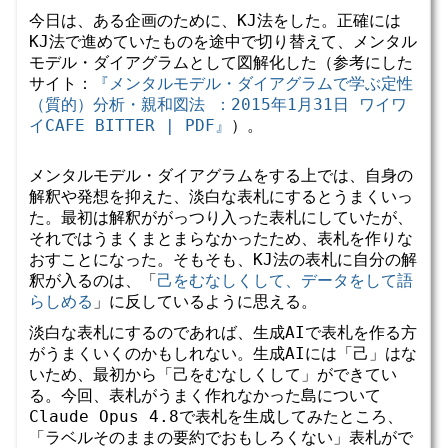
今日は、ある企画のために、KJ法をした。正確には
KJ法で進めていたものを途中で切り替えて、メンタル
モデル・ダイアグラムとして図解化した（参考にした
サイト：
『メンタルモデル・ダイアグラムで学ぶ定性
（質的）分析・親和図法 ：2015年1月31日 ワイワ
イCAFE BITTER | PDF』
）。
メンタルモデル・ダイアグラムをする上では、自身の
解釈や発想を抑えた、淡白な表札にするとうまくいっ
た。最初は解釈ががっつり入った表札にしていたが、
それではうまくまとまらなかったため、表札を作りな
おすことになった。そもそも、KJ法の表札に自分の解
釈が入るのは、「
己をむなしくして、データをして語
らしめる
」に反しているように思える。
淡白な表札にするのであれば、生成AIで表札を作る方
がうまくいくのかもしれない。生成AIには「己」はな
いため、最初から「己をむなしくして」ができてい
る。今回、表札がうまく作れなかった島について
Claude Opus 4.8で表札を生成してみたところ、
「ラベルそのままの要約でおもしろくない」表札がで