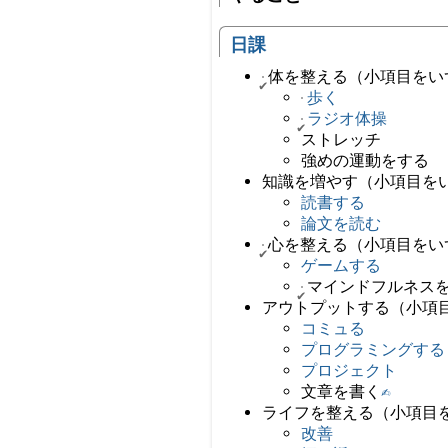
日課
体を整える（小項目をい
歩く
ラジオ体操
ストレッチ
強めの運動をする
知識を増やす（小項目を
読書する
論文を読む
心を整える（小項目をい
ゲームする
マインドフルネス
アウトプットする（小項
コミュる
プログラミングする
プロジェクト
文章を書く
✍️
ライフを整える（小項目
改善