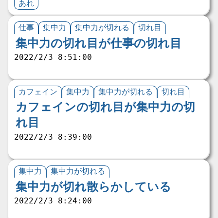
あれ
仕事
集中力
集中力が切れる
切れ目
集中力の切れ目が仕事の切れ目
2022/2/3 8:51:00
カフェイン
集中力
集中力が切れる
切れ目
カフェインの切れ目が集中力の切
れ目
2022/2/3 8:39:00
集中力
集中力が切れる
集中力が切れ散らかしている
2022/2/3 8:24:00