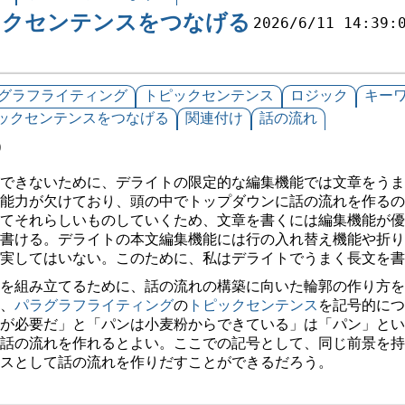
ックセンテンスをつなげる
2026/6/11 14:39:
グラフライティング
トピックセンテンス
ロジック
キー
ックセンテンスをつなげる
関連付け
話の流れ
0
できないために、デライトの限定的な編集機能では文章をうま
能力が欠けており、頭の中でトップダウンに話の流れを作るの
てそれらしいものしていくため、文章を書くには編集機能が優
書ける。デライトの本文編集機能には行の入れ替え機能や折り
実してはいない。このために、私はデライトでうまく長文を書
を組み立てるために、話の流れの構築に向いた輪郭の作り方を
、
パラグラフライティング
の
トピックセンテンス
を記号的につ
ンが必要だ」と「パンは小麦粉からできている」は「パン」とい
話の流れを作れるとよい。ここでの記号として、同じ前景を持
スとして話の流れを作りだすことができるだろう。