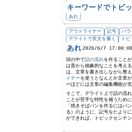
キーワードでトピ
あれ
アウトライナー
記号
パラ
デライトで長文を書く
トピ
あれ
2026/6/7 17:00:0
頭の中で
話の流れ
を作ることが
は昔から抽象的なことを考える
は、文章を書き出しながら整え
イナー
を使うとなんとか文章が
ーほどには文章の編集機能が充
そこで、デライト上で話の流れ
ことが苦手な特性を補うために
「焼きそばパンを作るにはパ
る）のように、記号をたよりに
ができれば、トピックセンテン