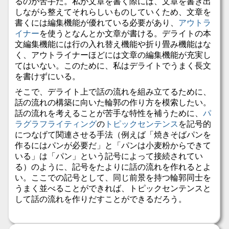
るのが苦手だ。私が文章を書く際には、文章を書き出
しながら整えてそれらしいものしていくため、文章を
書くには編集機能が優れている必要があり、
アウトラ
イナー
を使うとなんとか文章が書ける。デライトの本
文編集機能には行の入れ替え機能や折り畳み機能はな
く、アウトライナーほどには文章の編集機能が充実し
てはいない。このために、私はデライトでうまく長文
を書けずにいる。
そこで、デライト上で話の流れを組み立てるために、
話の流れの構築に向いた輪郭の作り方を模索したい。
話の流れを考えることが苦手な特性を補うために、
パ
ラグラフライティング
の
トピックセンテンス
を記号的
につなげて関連させる手法（例えば「焼きそばパンを
作るにはパンが必要だ」と「パンは小麦粉からできて
いる」は「パン」という記号によって接続されてい
る）のように、記号をたよりに話の流れを作れるとよ
い。ここでの記号として、同じ前景を持つ輪郭同士を
うまく並べることができれば、トピックセンテンスと
して話の流れを作りだすことができるだろう。