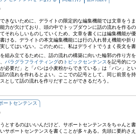
0
できないために、デライトの限定的な編集機能では文章をうま
能力が欠けており、頭の中でトップダウンに話の流れを作るの
てそれらしいものしていくため、文章を書くには編集機能が優
書ける。デライトの本文編集機能には行の入れ替え機能や折り
実してはいない。このために、私はデライトでうまく長文を書
を組み立てるために、話の流れの構築に向いた輪郭の作り方を
、
パラグラフライティング
の
トピックセンテンス
を記号的につ
ンが必要だ」と「パンは小麦粉からできている」は「パン」とい
話の流れを作れるとよい。ここでの記号として、同じ前景を持
スとして話の流れを作りだすことができるだろう。
ポートセンテンス
0
うとするのはいいんだけど、サポートセンテンスをちゃんと書
いサポートセンテンスを書くことが多々ある。先頭に要約さえ