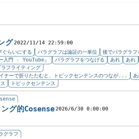
ング
2022/11/14 22:59:00
0字ぐらいにする
パラグラフは論証の一単位
後でパラグラフ
入門 - YouTube』
パラグラフをつなげる
あれ
あれ
グラフライティング
イナーで折りたたむと、トピックセンテンスのつなが...
あ
ンス
トピックセンテンス
sense
グ的Cosense
2026/6/30 0:00:00
ラグラフ