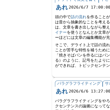
あれ
2026/6/7 17:00:0
頭の中で
話の流れ
を作ることが
は昔から抽象的なことを考える
は、文章を書き出しながら整え
イナー
を使うとなんとか文章が
ーほどには文章の編集機能が充
そこで、デライト上で話の流れ
ことが苦手な特性を補うために
「焼きそばパンを作るにはパ
る）のように、記号をたよりに
ができれば、トピックセンテン
パラグラフライティング
サ
あれ
2026/6/6 13:27:0
パラグラフライティングをやろ
クセンテンスの論拠になってな