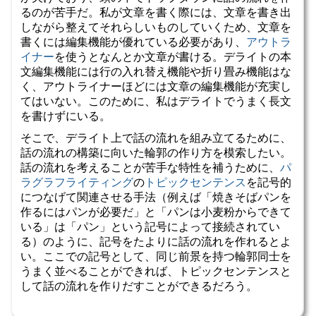
るのが苦手だ。私が文章を書く際には、文章を書き出
しながら整えてそれらしいものしていくため、文章を
書くには編集機能が優れている必要があり、
アウトラ
イナー
を使うとなんとか文章が書ける。デライトの本
文編集機能には行の入れ替え機能や折り畳み機能はな
く、アウトライナーほどには文章の編集機能が充実し
てはいない。このために、私はデライトでうまく長文
を書けずにいる。
そこで、デライト上で話の流れを組み立てるために、
話の流れの構築に向いた輪郭の作り方を模索したい。
話の流れを考えることが苦手な特性を補うために、
パ
ラグラフライティング
の
トピックセンテンス
を記号的
につなげて関連させる手法（例えば「焼きそばパンを
作るにはパンが必要だ」と「パンは小麦粉からできて
いる」は「パン」という記号によって接続されてい
る）のように、記号をたよりに話の流れを作れるとよ
い。ここでの記号として、同じ前景を持つ輪郭同士を
うまく並べることができれば、トピックセンテンスと
して話の流れを作りだすことができるだろう。