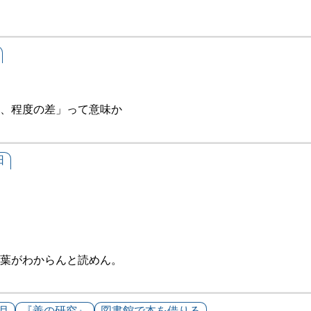
、程度の差」って意味か
日
葉がわからんと読めん。
6月
『善の研究』
図書館で本を借りる