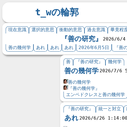
t_wの輪郭
現在意識
選択的意思
衝動的意思
過去意識
畢竟程
『善の研究』
2026/6/4
善の幾何学
あれ
あれ
あれ
2026年6月5日
『善の
善
『善の研究』
幾何学
善の幾何学
2026/7/6 
善の幾何学
『善の幾何学』
エンペドクレスと善の幾何学
『善の研究』
統一と対立
あれ
2026/6/26 1:14:0