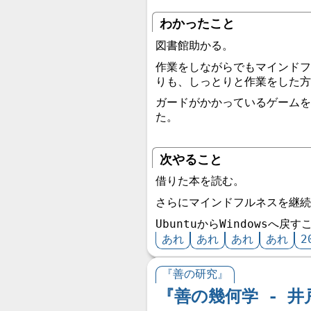
わかったこと
図書館助かる。
作業をしながらでもマインドフ
りも、しっとりと作業をした方
ガードがかかっているゲームを
た。
次やること
借りた本を読む。
さらにマインドフルネスを継続
UbuntuからWindowsへ戻
あれ
あれ
あれ
あれ
2
『善の研究』
『善の幾何学 - 井