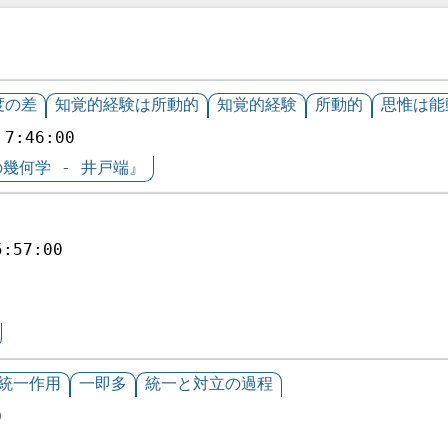
度の差
知覚的経験は所動的
知覚的経験
所動的
思惟は能
 7:46:00
幾何学 - 井戸端』
5:57:00
統一作用
一即多
統一と対立の過程
0