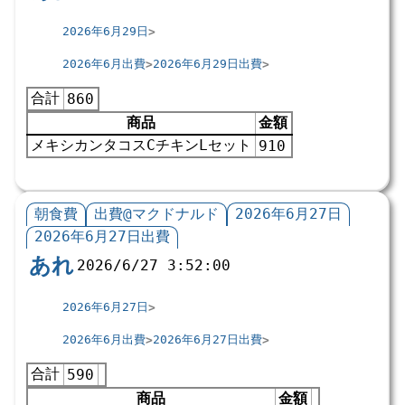
2026年6月29日
2026年6月出費
2026年6月29日出費
合計
860
商品
金額
メキシカンタコスCチキンLセット
910
朝食費
出費@マクドナルド
2026年6月27日
2026年6月27日出費
あれ
2026/6/27 3:52:00
2026年6月27日
2026年6月出費
2026年6月27日出費
合計
590
商品
金額