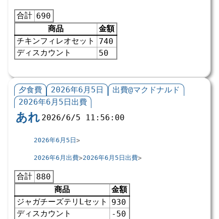
合計
690
商品
金額
チキンフィレオセット
740
ディスカウント
50
夕食費
2026年6月5日
出費@マクドナルド
2026年6月5日出費
あれ
2026/6/5 11:56:00
2026年6月5日
2026年6月出費
2026年6月5日出費
合計
880
商品
金額
ジャガチーズテリLセット
930
ディスカウント
-50