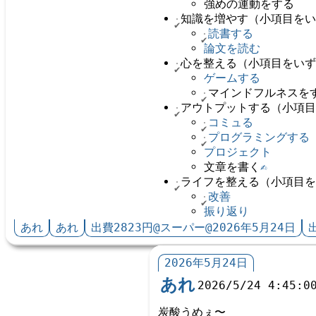
強めの運動をする
知識を増やす（小項目を
読書する
論文を読む
心を整える（小項目をい
ゲームする
マインドフルネスを
アウトプットする（小項
コミュる
プログラミングする
プロジェクト
文章を書く
✍️
ライフを整える（小項目
改善
振り返り
あれ
あれ
出費2823円@スーパー@2026年5月24日
2026年5月24日
あれ
2026/5/24 4:45:0
炭酸うめぇ〜