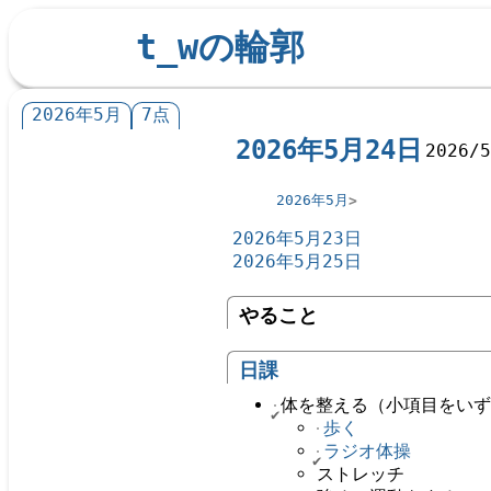
t_wの輪郭
2026年5月
7点
2026年5月24日
2026/
2026年5月
2026年5月23日
2026年5月25日
やること
日課
体を整える（小項目をい
歩く
ラジオ体操
ストレッチ