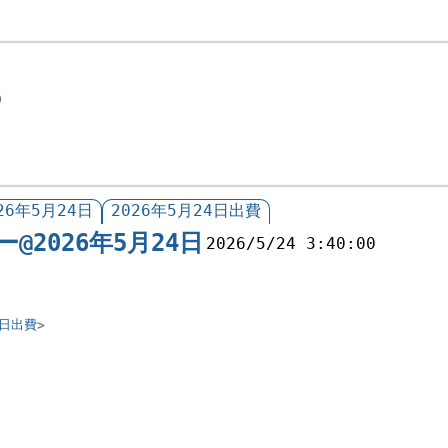
0
26年5月24日
2026年5月24日出費
ー@2026年5月24日
2026/5/24 3:40:00
4日出費